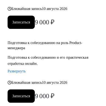
но не знает с чего начать
Ближайшая запись
10 августа 2026
• Для уже опытных специалистов в сфере Project/Product- и
Bizdev-менеджеров, которые хотят расти
9 000
₽
Записаться
Подготовка к собеседованию на роль Product-
менеджера
Подготовка к собеседованию и его практическая
отработка онлайн.
Развернуть
Ближайшая запись
10 августа 2026
9 000
₽
Записаться