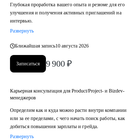
Глубокая проработка вашего опыта и резюме для его
улучшения и получения активных приглашений на
С чем помогу:
интервью.
• Создать качественное резюме «с нуля» или
Развернуть
скорректировать имеющееся с учетом карьерных целей.
• Узнать, как попасть в ТОП-компанию.
Ближайшая запись
10 августа 2026
• Подготовиться к интервью, грамотно презентовать опыт
и сформулировать ответы на сложные
9 900
₽
Записаться
вопросы.
• Сделать ревью ваших текущих навыков и наметить
стратегию карьерного развития в роли Project
manager-a.
Карьерная консультация для Product/Project- и Bizdev-
• Продактам от junior до lead расскажу, как улучшать
менеджеров
процессы и эффективно работать над
Определим как и куда можно расти внутри компании
продуктом.
или за ее пределами, с чего начать поиск работы, как
добиться повышения зарплаты и грейда.
Кому могу помочь:
Развернуть
• Тем, кто хочет войти в IT и начать строить карьеру с нуля,