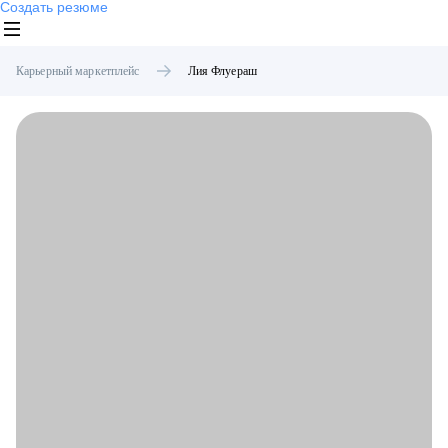
Создать резюме
Карьерный маркетплейс
Лия
Флуераш