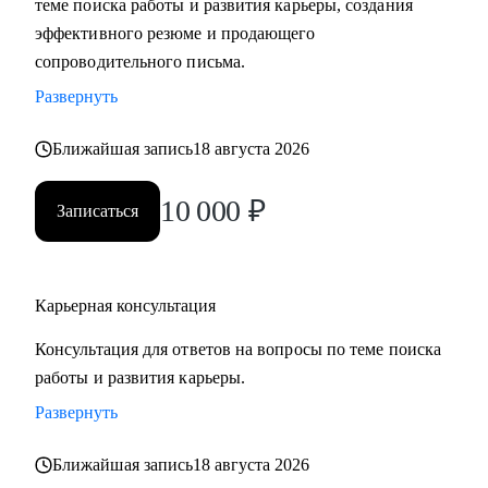
теме поиска работы и развития карьеры, создания
сложные вопросы.
эффективного резюме и продающего
• Анализировать воронку поиска на каждом этапе,
сопроводительного письма.
использовать разные каналы поиска.
Развернуть
Кому могу помочь:
Ближайшая запись
18 августа 2026
Буду полезна специалистам, экспертам, топ-менеджерам
среднего звена
10 000
₽
Записаться
при смене деятельности, перерыве в карьере, в том числе
продолжительный, поиске первой работы в таких сферах
как:
Карьерная консультация
• Административный персонал
• Управление персоналом
Консультация для ответов на вопросы по теме поиска
• Страхование
работы и развития карьеры.
• Продажи / Услуги
Развернуть
• Информационные технологии
Ближайшая запись
18 августа 2026
Мой подход в работе – не делаю за вас, делаю вместе с