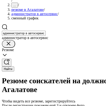
/
/
...
резюме в Агалатове
/
администратор в автосервис
/
сменный график
администратор в автосервис
Резюме
Найти
Резюме соискателей на должн
Агалатове
Чтобы видеть все резюме, зарегистрируйтесь
После регистрации покажем ещё 3 и откроем фото