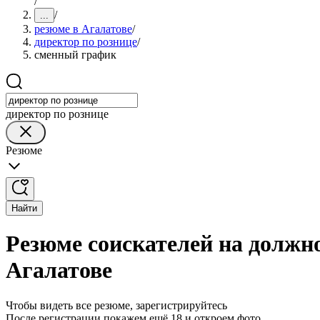
/
/
...
резюме в Агалатове
/
директор по рознице
/
сменный график
директор по рознице
Резюме
Найти
Резюме соискателей на должн
Агалатове
Чтобы видеть все резюме, зарегистрируйтесь
После регистрации покажем ещё 18 и откроем фото