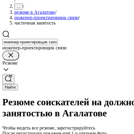
/
/
...
резюме в Агалатове
/
инженер-проектировщик связи
/
частичная занятость
инженер-проектировщик связи
Резюме
Найти
Резюме соискателей на должн
занятостью в Агалатове
Чтобы видеть все резюме, зарегистрируйтесь
После регистрации покажем ещё 1 и откроем фото