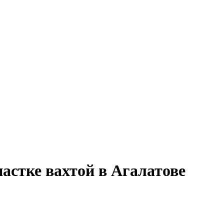
астке вахтой в Агалатове