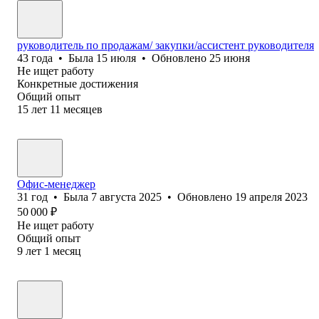
руководитель по продажам/ закупки/ассистент руководителя
43
года
•
Была
15 июля
•
Обновлено
25 июня
Не ищет работу
Конкретные достижения
Общий опыт
15
лет
11
месяцев
Офис-менеджер
31
год
•
Была
7 августа 2025
•
Обновлено
19 апреля 2023
50 000
₽
Не ищет работу
Общий опыт
9
лет
1
месяц