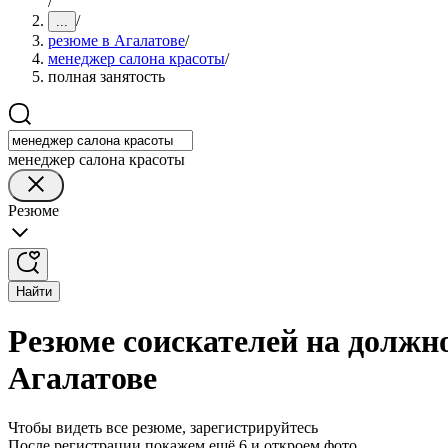
/
/
...
резюме в Агалатове
/
менеджер салона красоты
/
полная занятость
менеджер салона красоты
Резюме
Найти
Резюме соискателей на должн
Агалатове
Чтобы видеть все резюме, зарегистрируйтесь
После регистрации покажем ещё 6 и откроем фото