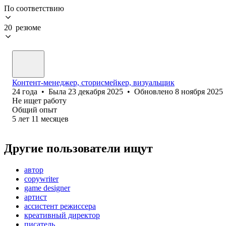
По соответствию
20 резюме
Контент-менеджер, сторисмейкер, визуальщик
24
года
•
Была
23 декабря 2025
•
Обновлено
8 ноября 2025
Не ищет работу
Общий опыт
5
лет
11
месяцев
Другие пользователи ищут
автор
copywriter
game designer
артист
ассистент режиссера
креативный директор
писатель