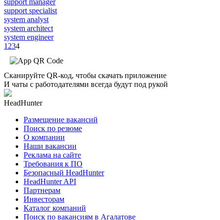
support manager
support specialist
system analyst
system architect
system engineer
1
2
3
4
Сканируйте QR-код, чтобы скачать приложение
И чаты с работодателями всегда будут под рукой
HeadHunter
Размещение вакансий
Поиск по резюме
О компании
Наши вакансии
Реклама на сайте
Требования к ПО
Безопасный HeadHunter
HeadHunter API
Партнерам
Инвесторам
Каталог компаний
Поиск по вакансиям в Агалатове