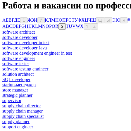
Работа и вакансии по професс
А
Б
В
Г
Д
Е
Ж
З
И
К
Л
М
Н
О
П
Р
С
Т
У
Ф
Х
Ц
Ч
Ш
Э
Ю
#
Ё
Й
Щ
Ы
Я
A
B
C
D
E
F
G
H
I
J
K
L
M
N
O
P
Q
R
T
U
V
W
X
S
Y
Z
software architect
software developer
software developer in test
software developer Java
software development engineer in test
software engineer
software tester
software testing engineer
solution architect
SQL developer
startup-менеджер
store manager
strategic planner
supervisor
supply chain director
supply chain manager
supply chain specialist
supply planner
support engineer