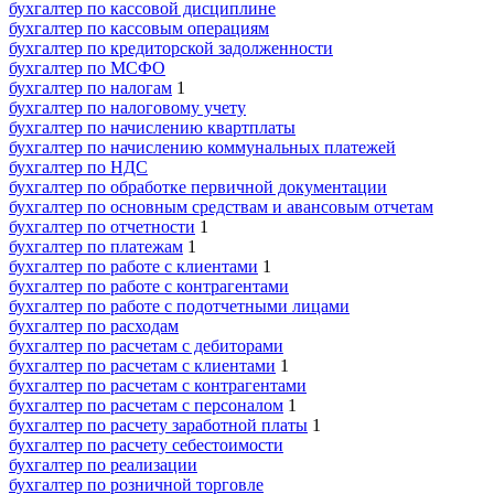
бухгалтер по кассовой дисциплине
бухгалтер по кассовым операциям
бухгалтер по кредиторской задолженности
бухгалтер по МСФО
бухгалтер по налогам
1
бухгалтер по налоговому учету
бухгалтер по начислению квартплаты
бухгалтер по начислению коммунальных платежей
бухгалтер по НДС
бухгалтер по обработке первичной документации
бухгалтер по основным средствам и авансовым отчетам
бухгалтер по отчетности
1
бухгалтер по платежам
1
бухгалтер по работе с клиентами
1
бухгалтер по работе с контрагентами
бухгалтер по работе с подотчетными лицами
бухгалтер по расходам
бухгалтер по расчетам с дебиторами
бухгалтер по расчетам с клиентами
1
бухгалтер по расчетам с контрагентами
бухгалтер по расчетам с персоналом
1
бухгалтер по расчету заработной платы
1
бухгалтер по расчету себестоимости
бухгалтер по реализации
бухгалтер по розничной торговле