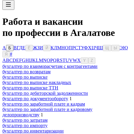
Работа и вакансии
по профессии в Агалатове
А
В
Г
Д
Е
Ж
З
И
К
Л
М
Н
О
П
Р
С
Т
У
Ф
Х
Ц
Ч
Ш
Э
Ю
Б
Ё
Й
Щ
Ы
#
Я
A
B
C
D
E
F
G
H
I
J
K
L
M
N
O
P
Q
R
S
T
U
V
W
X
Y
Z
бухгалтер по взаиморасчетам с контрагентами
бухгалтер по возвратам
бухгалтер по выписке
бухгалтер по выписке накладных
бухгалтер по выписке ТТН
бухгалтер по дебиторской задолженности
бухгалтер по документообороту
1
бухгалтер по заработной плате и кадрам
бухгалтер по заработной плате и кадровому
делопроизводству
1
бухгалтер по затратам
бухгалтер по импорту
бухгалтер по инвентаризации