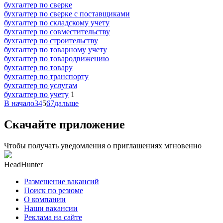
бухгалтер по сверке
бухгалтер по сверке с поставщиками
бухгалтер по складскому учету
бухгалтер по совместительству
бухгалтер по строительству
бухгалтер по товарному учету
бухгалтер по товародвижению
бухгалтер по товару
бухгалтер по транспорту
бухгалтер по услугам
бухгалтер по учету
1
В начало
3
4
5
6
7
дальше
Скачайте приложение
Чтобы получать уведомления о приглашениях мгновенно
HeadHunter
Размещение вакансий
Поиск по резюме
О компании
Наши вакансии
Реклама на сайте