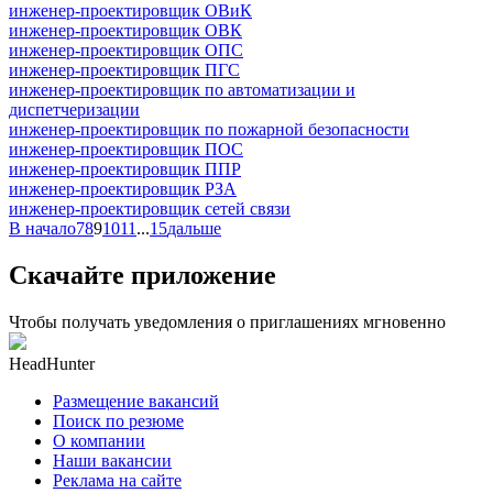
инженер-проектировщик ОВиК
инженер-проектировщик ОВК
инженер-проектировщик ОПС
инженер-проектировщик ПГС
инженер-проектировщик по автоматизации и
диспетчеризации
инженер-проектировщик по пожарной безопасности
инженер-проектировщик ПОС
инженер-проектировщик ППР
инженер-проектировщик РЗА
инженер-проектировщик сетей связи
В начало
7
8
9
10
11
...
15
дальше
Скачайте приложение
Чтобы получать уведомления о приглашениях мгновенно
HeadHunter
Размещение вакансий
Поиск по резюме
О компании
Наши вакансии
Реклама на сайте