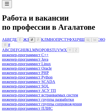
Работа и вакансии
по профессии в Агалатове
А
Б
В
Г
Д
Е
Ж
З
К
Л
М
Н
О
П
Р
С
Т
У
Ф
Х
Ц
Ч
Ш
Э
Ю
Ё
И
Й
Щ
Ы
#
Я
A
B
C
D
E
F
G
H
I
J
K
L
M
N
O
P
Q
R
S
T
U
V
W
X
Y
Z
инженер-программист C++
инженер-программист Java
инженер-программист Linux
инженер-программист Oracle
инженер-программист PHP
инженер-программист Python
инженер-программист SCADA
инженер-программист SQL
инженер-программист АСУ ТП
инженер-программист встраиваемых систем
инженер-программист группы разработки
инженер-программист группы сопровождения
инженер-программист ПЛИС