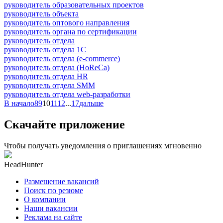
руководитель образовательных проектов
руководитель объекта
руководитель оптового направления
руководитель органа по сертификации
руководитель отдела
руководитель отдела 1С
руководитель отдела (e-commerce)
руководитель отдела (HoReCa)
руководитель отдела HR
руководитель отдела SMM
руководитель отдела web-разработки
В начало
8
9
10
11
12
...
17
дальше
Скачайте приложение
Чтобы получать уведомления о приглашениях мгновенно
HeadHunter
Размещение вакансий
Поиск по резюме
О компании
Наши вакансии
Реклама на сайте