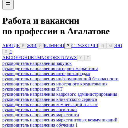
Работа и вакансии
по профессии в Агалатове
А
Б
В
Г
Д
Е
Ж
З
И
К
Л
М
Н
О
П
С
Т
У
Ф
Х
Ц
Ч
Ш
Э
Ю
Ё
Й
Р
Щ
Ы
#
Я
A
B
C
D
E
F
G
H
I
J
K
L
M
N
O
P
Q
R
S
T
U
V
W
X
Y
Z
руководитель направления закупок
руководитель направления интернет-маркетинга
руководитель направления интернет-продаж
руководитель направления информационной безопасности
руководитель направления ипотечного кредитования
руководитель направления ИТ
руководитель направления кадрового администрирования
руководитель направления клиентского сервиса
руководитель направления компенсаций и льгот
руководитель направления логистики
руководитель направления маркетинга
руководитель направления маркетинговых коммуникаций
руководитель направления обучения
1