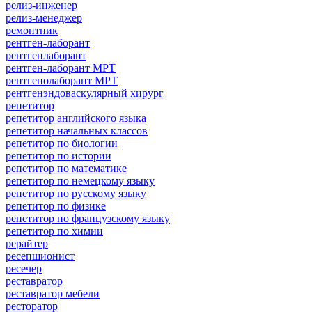
релиз-инженер
релиз-менеджер
ремонтник
рентген-лаборант
рентгенлаборант
рентген-лаборант МРТ
рентгенолаборант МРТ
рентгенэндоваскулярный хирург
репетитор
репетитор английского языка
репетитор начальных классов
репетитор по биологии
репетитор по истории
репетитор по математике
репетитор по немецкому языку
репетитор по русскому языку
репетитор по физике
репетитор по французскому языку
репетитор по химии
рерайтер
ресепшионист
ресечер
реставратор
реставратор мебели
ресторатор