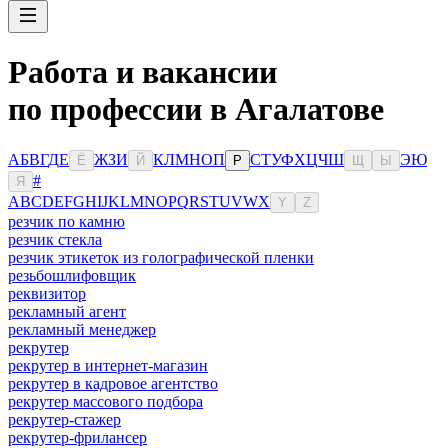
Работа и вакансии
по профессии в Агалатове
А
Б
В
Г
Д
Е
Ж
З
И
К
Л
М
Н
О
П
С
Т
У
Ф
Х
Ц
Ч
Ш
Э
Ю
Ё
Й
Р
Щ
Ы
#
Я
A
B
C
D
E
F
G
H
I
J
K
L
M
N
O
P
Q
R
S
T
U
V
W
X
Y
Z
резчик по камню
резчик стекла
резчик этикеток из голографической пленки
резьбошлифовщик
реквизитор
рекламный агент
рекламный менеджер
рекрутер
рекрутер в интернет-магазин
рекрутер в кадровое агентство
рекрутер массового подбора
рекрутер-стажер
рекрутер-фрилансер