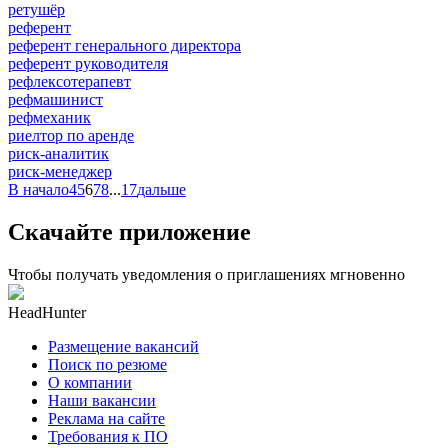
ретушёр
референт
референт генерального директора
референт руководителя
рефлексотерапевт
рефмашинист
рефмеханик
риелтор по аренде
риск-аналитик
риск-менеджер
В начало
4
5
6
7
8
...
17
дальше
Скачайте приложение
Чтобы получать уведомления о приглашениях мгновенно
HeadHunter
Размещение вакансий
Поиск по резюме
О компании
Наши вакансии
Реклама на сайте
Требования к ПО