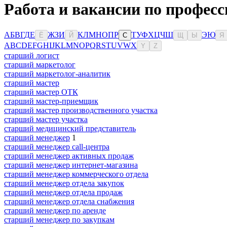
Работа и вакансии по професс
А
Б
В
Г
Д
Е
Ж
З
И
К
Л
М
Н
О
П
Р
Т
У
Ф
Х
Ц
Ч
Ш
Э
Ю
Ё
Й
С
Щ
Ы
Я
A
B
C
D
E
F
G
H
I
J
K
L
M
N
O
P
Q
R
S
T
U
V
W
X
Y
Z
старший логист
старший маркетолог
старший маркетолог-аналитик
старший мастер
старший мастер ОТК
старший мастер-приемщик
старший мастер производственного участка
старший мастер участка
старший медицинский представитель
старший менеджер
1
старший менеджер call-центра
старший менеджер активных продаж
старший менеджер интернет-магазина
старший менеджер коммерческого отдела
старший менеджер отдела закупок
старший менеджер отдела продаж
старший менеджер отдела снабжения
старший менеджер по аренде
старший менеджер по закупкам