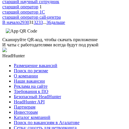
старший научный сотрудник
старший оператор
1
старший оператор 1С
старший оператор call-центра
В начало
29
30
31
32
33
...
36
дальше
Сканируйте QR-код, чтобы скачать приложение
И чаты с работодателями всегда будут под рукой
HeadHunter
Размещение вакансий
Поиск по резюме
О компании
Наши вакансии
Реклама на сайте
Требования к ПО
Безопасный HeadHunter
HeadHunter API
Партнерам
Инвесторам
Каталог компаний
Поиск по вакансиям в Агалатове
Сетка: соцсеть для нетворкинга