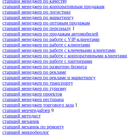
старший менеджер по качеству
старший менеджер по корпоративным продажам
старший менеджер по логистике
старший менеджер по маркетингу
старший менеджер по оптовым продажам
старший менеджер по персоналу
1
старший менеджер по продажам автомобилей
старший менеджер по работе с VIP-клиентами
старший менеджер по работе с клиентами
старший менеджер по работе с ключевыми клиентами
старший менеджер по работе с корпоративными клиентами
старший менеджер по работе с партнерами
старший менеджер по развитию бизнеса
старший менеджер по рекламе
старший менеджер по рекламе и маркетингу
старший менеджер по транспорту
старший менеджер по туризму
старший менеджер проектов
старший менеджер ресторана
старший менеджер торгового зала
1
старший мерчендайзер
9
старший методист
старший механик
старший механик по ремонту
старший микробиолог