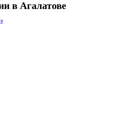
ии в Агалатове
#