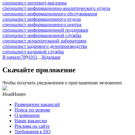
специалист интернет-магазина
специалист информационно-аналитического отдела
специалист информационного обслуживания
специалист информационного отдела
специалист информационного центра
специалист информационной поддержки
специалист информационной службы
специалист испытательной лаборатории
специалист кадрового делопроизводства
специалист кадровой службы
В начало
7
8
9
10
11
...
36
дальше
Скачайте приложение
Чтобы получать уведомления о приглашениях мгновенно
HeadHunter
Размещение вакансий
Поиск по резюме
О компании
Наши вакансии
Реклама на сайте
Требования к ПО