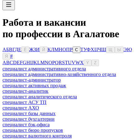
Работа и вакансии
по профессии в Агалатове
А
Б
В
Г
Д
Е
Ж
З
И
К
Л
М
Н
О
П
Р
Т
У
Ф
Х
Ц
Ч
Ш
Э
Ю
Ё
Й
С
Щ
Ы
#
Я
A
B
C
D
E
F
G
H
I
J
K
L
M
N
O
P
Q
R
S
T
U
V
W
X
Y
Z
специалист административного отдела
специалист административно-хозяйственного отдела
специалист-администратор
специалист активных продаж
специалист-аналитик
специалист аналитического отдела
специалист АСУ ТП
специалист АХО
специалист базы данных
специалист бухгалтерии
специалист бэк-офиса
специалист бюро пропусков
специалист валютного контроля