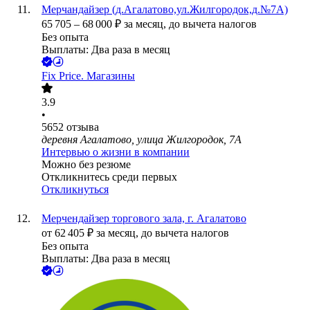
Мерчандайзер (д.Агалатово,ул.Жилгородок,д.№7А)
65 705
–
68 000
₽
за месяц,
до вычета налогов
Без опыта
Выплаты: Два раза в месяц
Fix Price. Магазины
3.9
•
5652
отзыва
деревня Агалатово, улица Жилгородок, 7А
Интервью о жизни в компании
Можно без резюме
Откликнитесь среди первых
Откликнуться
Мерчендайзер торгового зала, г. Агалатово
от
62 405
₽
за месяц,
до вычета налогов
Без опыта
Выплаты: Два раза в месяц