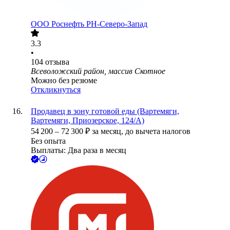
ООО
Роснефть РН-Северо-Запад
3.3
•
104
отзыва
Всеволожский район, массив Скотное
Можно без резюме
Откликнуться
Продавец в зону готовой еды (Вартемяги,
Вартемяги, Приозерское, 124/А)
54 200
–
72 300
₽
за месяц,
до вычета налогов
Без опыта
Выплаты: Два раза в месяц